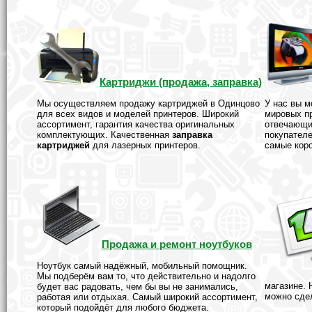
Картриджи (продажа, заправка)
Мы осуществляем продажу картриджей в Одинцово
У нас вы 
для всех видов и моделей принтеров. Широкий
мировых п
ассортимент, гарантия качества оригинальных
отвечающи
комплектующих. Качественная
заправка
покупател
картриджей
для лазерных принтеров.
самые коро
Продажа и ремонт ноутбуков
Ноутбук самый надёжный, мобильный помощник.
Мы подберём вам то, что действительно и надолго
магазине. 
будет вас радовать, чем бы вы не занимались,
можно сдел
работая или отдыхая. Самый широкий ассортимент,
который подойдёт для любого бюджета.